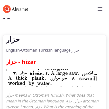
حزار
حزار
English-Ottoman Turkish language حزار
حزار - hizar
حزار means in Ottoman Turkish. What does that
mean in the Ottoman language حزار. حزار attoman
turkish I mean, حزار What is the meaning of the