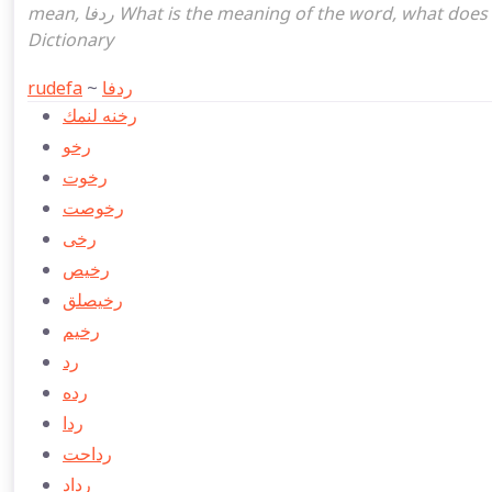
mean, ردفا What is the meaning of the word, what does it mean in turkish ردفا, Ottoman Turkish English
Dictionary
rudefa
~
ردفا
رخنه لنمك
رخو
رخوت
رخوصت
رخی
رخیص
رخيصلق
رخیم
رد
رده
ردا
رداحت
رداد