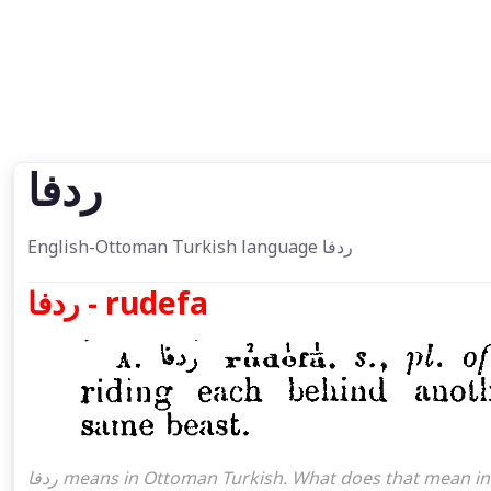
ردفا
English-Ottoman Turkish language ردفا
ردفا - rudefa
ردفا means in Ottoman Turkish. What does that mean in the Ottoman language ردفا. ردفا attoman turkish I