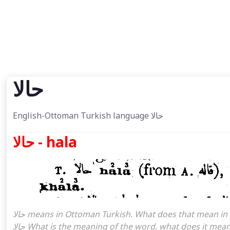
حالا
English-Ottoman Turkish language حالا
حالا - hala
حالا means in Ottoman Turkish. What does that mean in the Ottoman language حالا. حالا attoman turkish I mean,