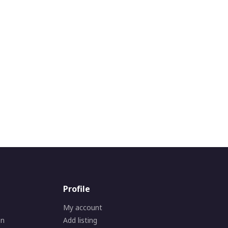
Profile
My account
on
Add listing