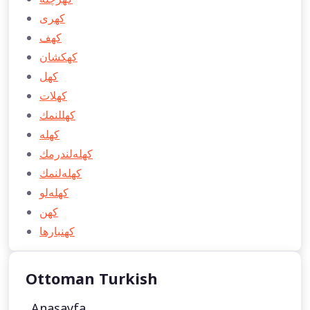
كهری
كهف
كهكشان
كهل
كهلات
كهللنمك
كهله
كهله‌لندرمك
كهله‌لنمك
كهله‌لو
كهن
كهنبارها
Ottoman Turkish
Anasayfa