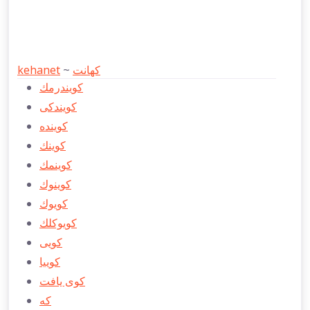
kehanet
~
كهانت
كويندرمك
كويندكی
كوينده
كوينك
كوينمك
كوينوك
كويوك
كويوكلك
كویی
كوییا
كوی يافت
كه