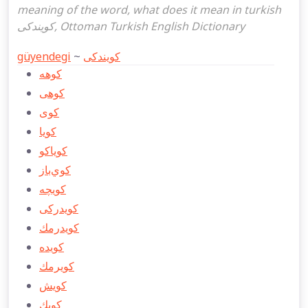
meaning of the word, what does it mean in turkish
كويندكی, Ottoman Turkish English Dictionary
güyendegi
~
كويندكی
كوهه
كوهی
كوی
كویا
كوياكو
كوي‌باز
كویچه
كويدركی
كويدرمك
كويده
كويرمك
كويش
كويك