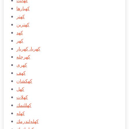
كهانت
كهبارها
كهتر
كهترين
كهد
كهر
كهربا، كهربار
كهرچله
كهری
كهف
كهكشان
كهل
كهلات
كهللنمك
كهله
كهله‌لندرمك