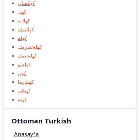
كهكشان
كهل
كهلات
كهللنمك
كهله
كهله‌لندرمك
كهله‌لنمك
كهله‌لو
كهن
كهنبارها
كهنكی
كهنه
Ottoman Turkish
Anasayfa