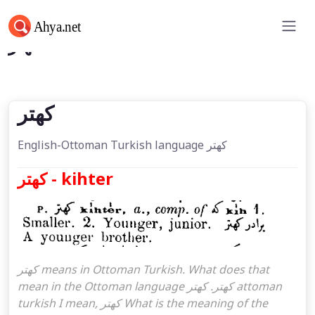
كهتر
كهتر
English-Ottoman Turkish language كهتر
كهتر - kihter
كهتر means in Ottoman Turkish. What does that
mean in the Ottoman language كهتر. كهتر attoman
turkish I mean, كهتر What is the meaning of the