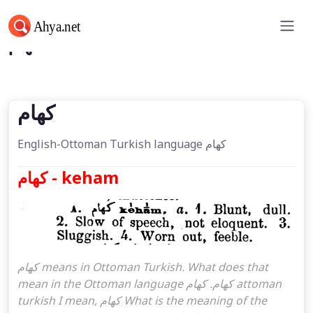
كهام
كهام
English-Ottoman Turkish language كهام
كهام - keham
كهام means in Ottoman Turkish. What does that
mean in the Ottoman language كهام. كهام attoman
turkish I mean, كهام What is the meaning of the