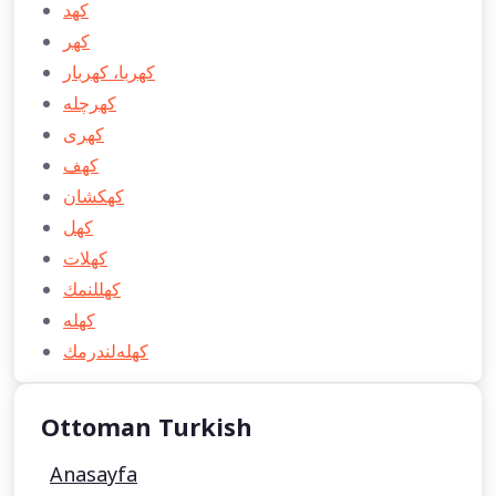
كهد
كهر
كهربا، كهربار
كهرچله
كهری
كهف
كهكشان
كهل
كهلات
كهللنمك
كهله
كهله‌لندرمك
Ottoman Turkish
Anasayfa