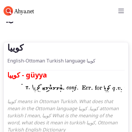
كوییا
كوییا
English-Ottoman Turkish language كوییا
كوییا - güyya
كوییا means in Ottoman Turkish. What does that
mean in the Ottoman language كوییا. كوییا attoman
turkish I mean, كوییا What is the meaning of the
word, what does it mean in turkish كوییا, Ottoman
Turkish English Dictionary