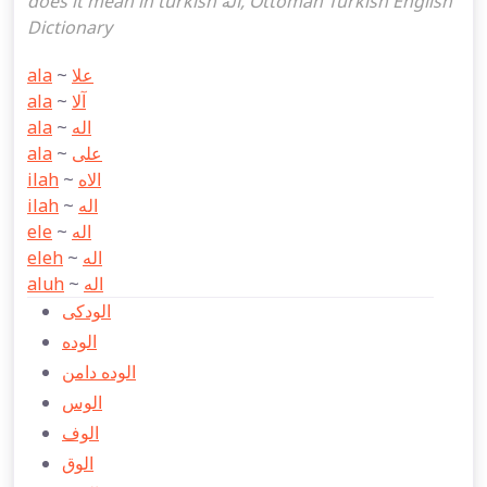
does it mean in turkish اله, Ottoman Turkish English
Dictionary
ala
~
علا
ala
~
آلا
ala
~
اله
ala
~
علی
ilah
~
الاه
ilah
~
اله
ele
~
اله
eleh
~
اله
aluh
~
اله
الودكی
الوده
الوده دامن
الوس
الوف
الوق