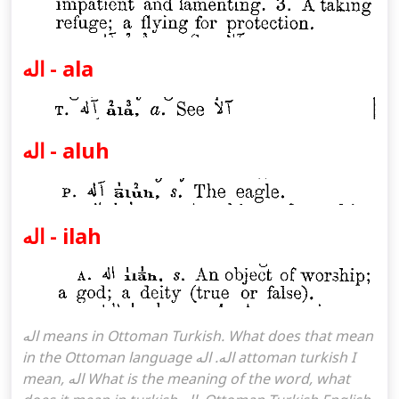
اله - ala
اله - aluh
اله - ilah
اله means in Ottoman Turkish. What does that mean
in the Ottoman language اله. اله attoman turkish I
mean, اله What is the meaning of the word, what