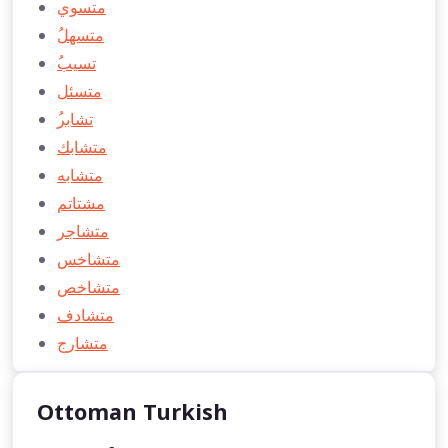
متسوي
ُمتسهل
ُتسيب
متسئل
ُتشابر
متشابك
متشابه
مشتاتم
متشاجر
متشاخس
متشاخص
متشادف
متشارج
Ottoman Turkish