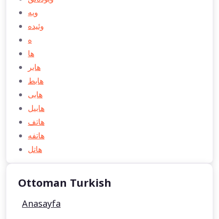
ویه
وئیده
ه
ها
هابر
هابط
هابی
هابیل
هاتف
هاتفه
هاتل
Ottoman Turkish
Anasayfa