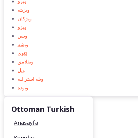
ویزه
ویزیته
ویژكان
ویژه
ویس
ویشه
ویq
ویقلامق
ویل
ویله استراليه
ویوده
Ottoman Turkish
Anasayfa
Konular