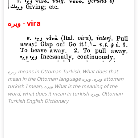
ویره - vira
ویره means in Ottoman Turkish. What does that
mean in the Ottoman language ویره. ویره attoman
turkish I mean, ویره What is the meaning of the
word, what does it mean in turkish ویره, Ottoman
Turkish English Dictionary