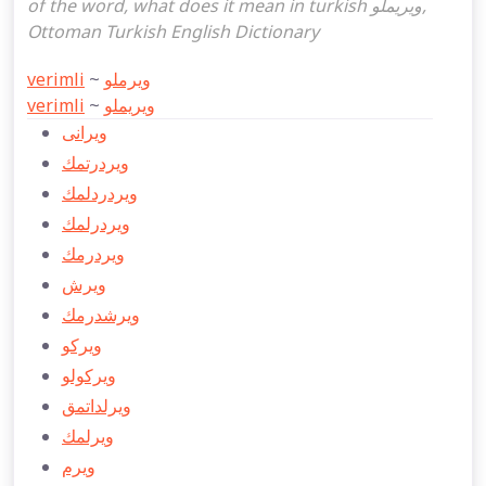
of the word, what does it mean in turkish ویریملو,
Ottoman Turkish English Dictionary
verimli
~
ویرملو
verimli
~
ویریملو
ویرانی
ویردرتمك
ویردردلمك
ویردرلمك
ويردرمك
ویرش
ویرشدرمك
ویركو
ویركولو
ویرلداتمق
ویرلمك
ویرم