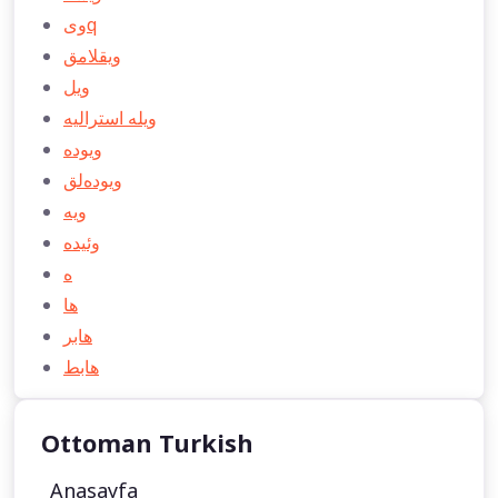
ویq
ویقلامق
ویل
ویله استراليه
ویوده
ویوده‌لق
ویه
وئیده
ه
ها
هابر
هابط
Ottoman Turkish
Anasayfa