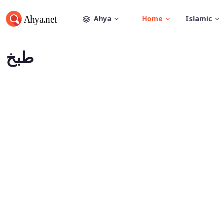
Ahya
Home
Islamic
طبخ