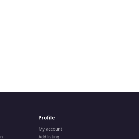
Profile
My account
on
Add listing