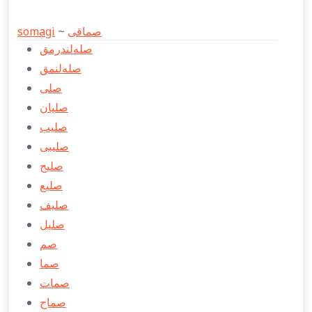
somagi
~
صماقی
صله‌لندرمق
صله‌لنمق
صلی
صليان
صلیب
صلیبی
صلیح
صلیع
صلیف
صلیل
صم
صما
صمات
صماح