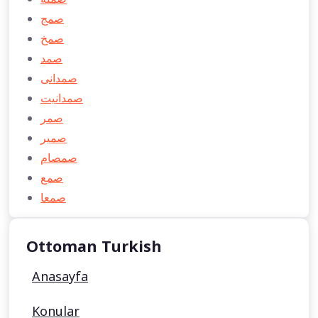
صمج
صمخ
صمد
صمدانی
صمدانيت
صمر
صمیر
صمصام
صمع
صمعا
Ottoman Turkish
Anasayfa
Konular