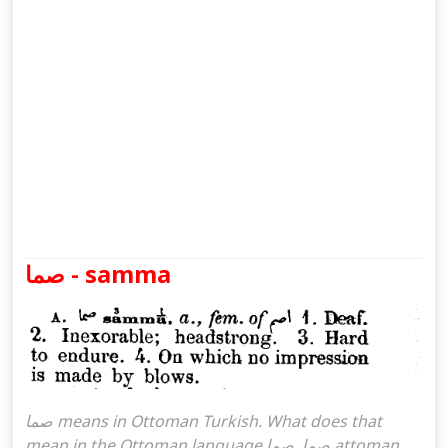
صما - samma
صما means in Ottoman Turkish. What does that
mean in the Ottoman language صما. صما attoman