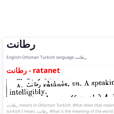
رطانت
English-Ottoman Turkish language رطانت
رطانت - ratanet
رطانت means in Ottoman Turkish. What does that mean in the Ottoman language رطانت. رطانت attoman
turkish I mean, رطانت What is the meaning of the word, what does it mean in turkish رطانت, Ottoman Turkish