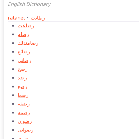
English Dictionary
ratanet
~
رطانت
رضاعت
رضام
رضامندلك
رضائع
رضائی
رضح
رضد
رضع
رضعا
رضفه
رضمه
رضوان
رضوانی
رضوی