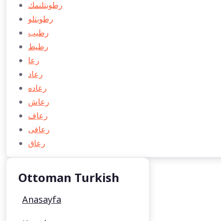
رطوبتلنمك
رطوبتلو
رطیب
رطيط
رعا
رعاد
رعاده
رعاش
رعاف
رعافی
رعاق
Ottoman Turkish
Anasayfa