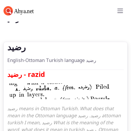
رضید
رضید
English-Ottoman Turkish language رضید
رضید - razid
رضید means in Ottoman Turkish. What does that
mean in the Ottoman language رضید. رضید attoman
turkish I mean, رضید What is the meaning of the
word, what does it mean in turkish رضید, Ottoman