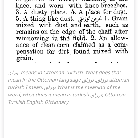
توزلق means in Ottoman Turkish. What does that
mean in the Ottoman language توزلق. توزلق attoman
turkish I mean, توزلق What is the meaning of the
word, what does it mean in turkish توزلق, Ottoman
Turkish English Dictionary