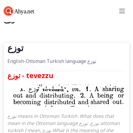
توزع
توزع
English-Ottoman Turkish language توزع
توزع - tevezzu
توزع means in Ottoman Turkish. What does that
mean in the Ottoman language توزع. توزع attoman
turkish I mean, توزع What is the meaning of the