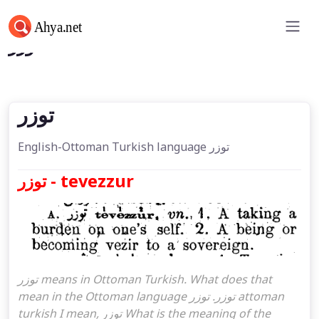
توزر
توزر
English-Ottoman Turkish language توزر
توزر - tevezzur
توزر means in Ottoman Turkish. What does that
mean in the Ottoman language توزر. توزر attoman
turkish I mean, توزر What is the meaning of the