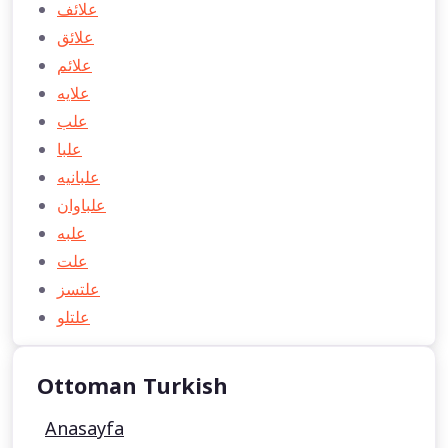
علائف
علائق
علائم
علايه
علب
علبا
علبانيه
علباوان
علبه
علت
علتسز
علتلو
Ottoman Turkish
Anasayfa