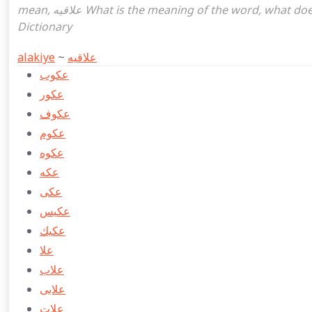
mean, علاقيه What is the meaning of the word, what does it mean in turkish علاقيه, Ottoman Turkish English
Dictionary
alakiye
~
علاقيه
عكوب
عكور
عكوف
عكوم
عكوه
عكه
عكی
عكیس
عكیك
علا
علاب
علابی
علات