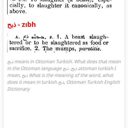
ذبح - zıbh
ذبح means in Ottoman Turkish. What does that mean
in the Ottoman language ذبح. ذبح attoman turkish I
mean, ذبح What is the meaning of the word, what
does it mean in turkish ذبح, Ottoman Turkish English
Dictionary