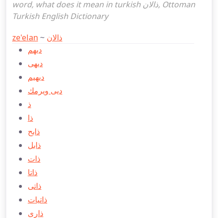
word, what does it mean in turkish ذالان, Ottoman
Turkish English Dictionary
ze'elan
~
ذالان
دیهم
دیهی
دیهیم
دیی ویرمك
ذ
ذا
ذابح
ذابل
ذات
ذاتا
ذاتی
ذاتيات
ذاری