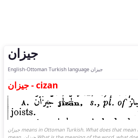
جیزان
English-Ottoman Turkish language جیزان
جیزان - cizan
جیزان means in Ottoman Turkish. What does that mean in the Ottoman language جیزان. جیزان attoman turkish I
mean, جیزان What is the meaning of the word, what does it mean in turkish جیزان, Ottoman Turkish English