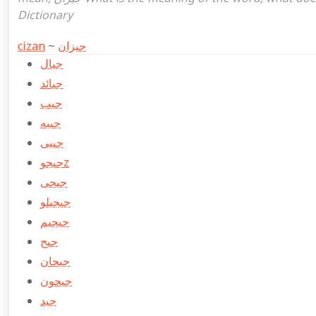
Dictionary
cizan
~
جیزان
جيال
جيائد
جیب
جیبه
جیبی
جیجوz
جیجی
جیجیلو
جیجیم
جیح
جیحان
جیحون
جید