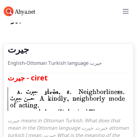
جیرت
جیرت
English-Ottoman Turkish language جیرت
جیرت - ciret
جیرت means in Ottoman Turkish. What does that
mean in the Ottoman language جیرت. جیرت attoman
turkish I mean, جیرت What is the meaning of the