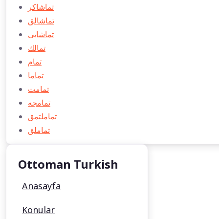
تماشاكر
تماشالق
تماشایی
تمالك
تمام
تماما
تمامت
تمامجه
تماملتمق
تماملق
Ottoman Turkish
Anasayfa
Konular