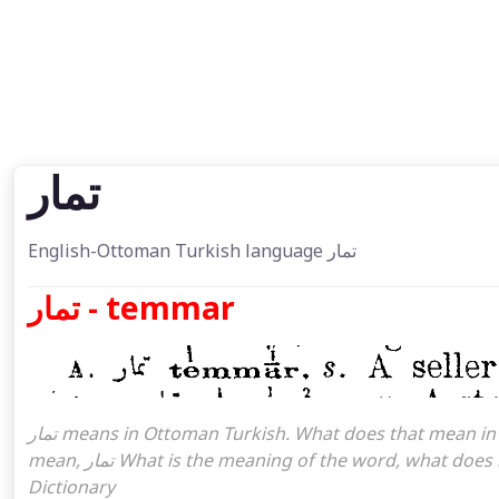
تمار
English-Ottoman Turkish language تمار
تمار - temmar
تمار means in Ottoman Turkish. What does that mean in the Ottoman language تمار. تمار attoman turkish I
mean, تمار What is the meaning of the word, what does it mean in turkish تمار, Ottoman Turkish English
Dictionary