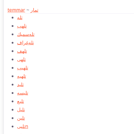
temmar
~
تمار
تله
تلهب
تله‌سمیك
تله‌غراف
تلهف
تلهی
تلهیب
تلهيه
تلید
تلیسه
تلیع
تلیل
تلین
تلییn