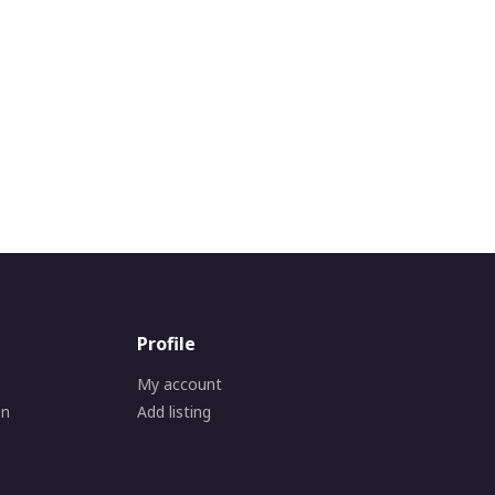
Profile
My account
on
Add listing