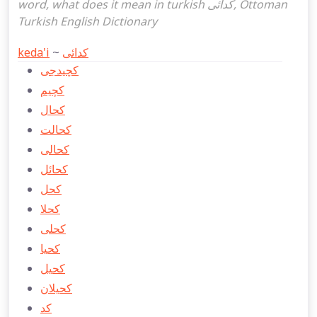
word, what does it mean in turkish كدائی, Ottoman
Turkish English Dictionary
keda'i
~
كدائی
كچيدجی
كچيم
كحال
كحالت
كحالی
كحائل
كحل
كحلا
كحلی
كحيا
كحیل
كحیلان
كد