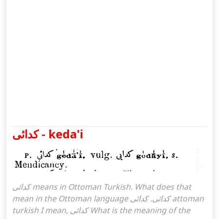
كدائی - keda'i
كدائی means in Ottoman Turkish. What does that
mean in the Ottoman language كدائی. كدائی attoman
turkish I mean, كدائی What is the meaning of the