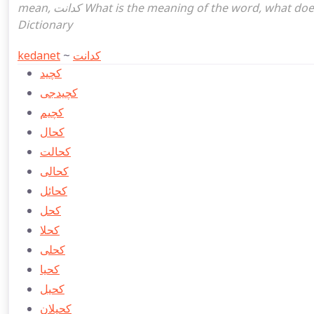
mean, كدانت What is the meaning of the word, what does it mean in turkish كدانت, Ottoman Turkish English
Dictionary
kedanet
~
كدانت
كچيد
كچيدجی
كچيم
كحال
كحالت
كحالی
كحائل
كحل
كحلا
كحلی
كحيا
كحیل
كحیلان