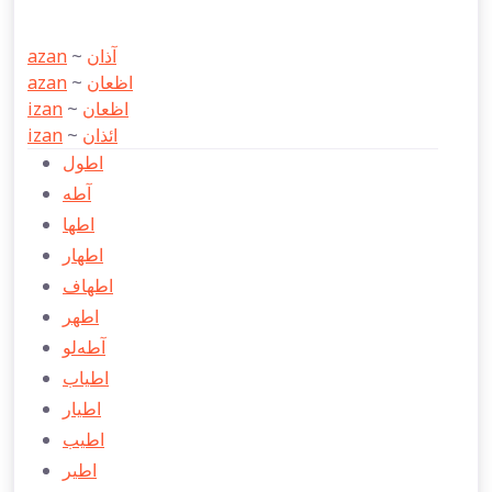
azan
~
آذان
azan
~
اظعان
izan
~
اظعان
izan
~
ائذان
اطول
آطه
اطها
اطهار
اطهاف
اطهر
آطه‌لو
اطياب
اطيار
اطیب
اطیر