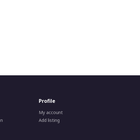
Profile
My account
on
Add listing