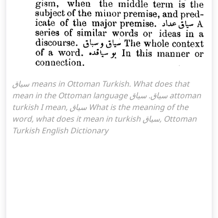
سياق means in Ottoman Turkish. What does that
mean in the Ottoman language سياق. سياق attoman
turkish I mean, سياق What is the meaning of the
word, what does it mean in turkish سياق, Ottoman
Turkish English Dictionary