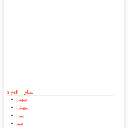
siyak
~
سياق
سهیل
سهیلی
سی
سیا