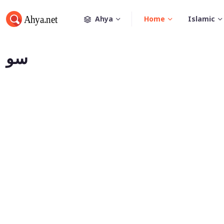
Ahya
Home
Islamic
سو