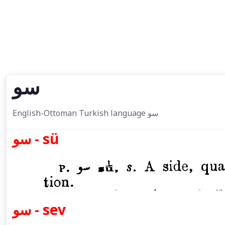
سو
English-Ottoman Turkish language سو
سو - sü
سو - sev