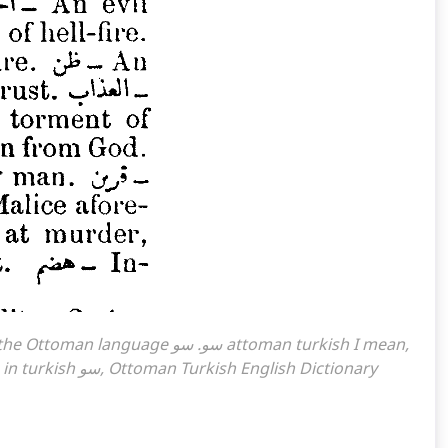
سو What is the meaning of the word, what does it mean in turkish سو, Ottoman Turkish English Dictionary