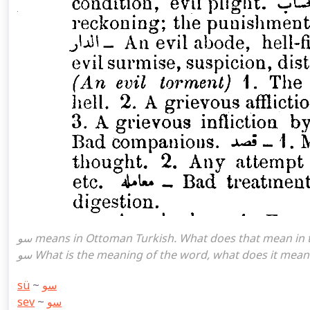
سو means in Ottoman Turkish. What does that mean in the Ottoman language سو. سو attoman turkish I mean,
sü
~
سو
sev
~
سو