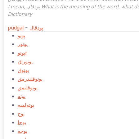
I mean, پودقال What is the meaning of the word, what does it mean in turkish پودقال, Ottoman Turkish English
Dictionary
pudgal
~
پودقال
پوتو
پوتور
پوتوr
پوتوراق
پوتوق
پوتوقلندرمق
پوتوقلنمق
پوته
پوته‌لمبه
پوج
پوجا
پوجه