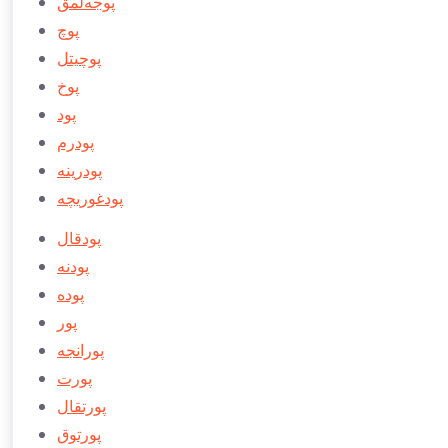
پوجه‌لمق
پوچ
پوچيتل
پوخ
پود
پودرم
پودرينه
پودغوريچه
پودقال
پودنه
پوده
پور
پورانجه
پورت
پورتقال
پورتوق