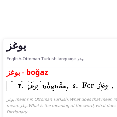
بوغز
English-Ottoman Turkish language بوغز
بوغز - boğaz
بوغز means in Ottoman Turkish. What does that mean in the Ottoman language بوغز. بوغز attoman turkish I
mean, بوغز What is the meaning of the word, what does it mean in turkish بوغز, Ottoman Turkish English
Dictionary