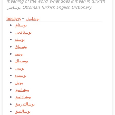
meaning of the word, what does it mean in turkish
بوشايش, Ottoman Turkish English Dictionary
boşayış
~
بوشايش
بوسناق
بوسناقجی
بوسنه
وسنياق
بوسه
بوسه‌لك
بوسی
بوسیده
بوش
بوشاتمق
بوشادلمق
بوشالتدرمق
بوشالتمق