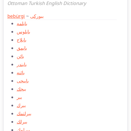
Ottoman Turkish English Dictionary
bebürgi
~
ببوركی
بایلمه
بایلوس
بایلاج
بايمق
بائن
بایندر
بائنه
باییجی
ببجك
ببر
ببرك
ببرلتمك
ببرلك
ببرلمك