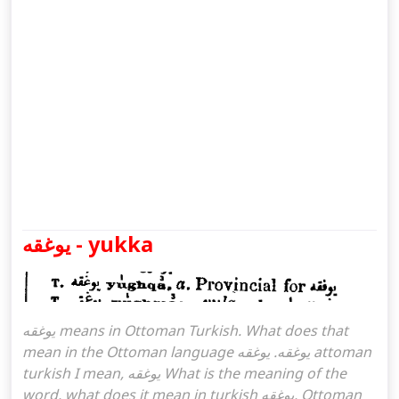
يوغقه - yukka
يوغقه means in Ottoman Turkish. What does that
mean in the Ottoman language يوغقه. يوغقه attoman
turkish I mean, يوغقه What is the meaning of the
word, what does it mean in turkish يوغقه, Ottoman