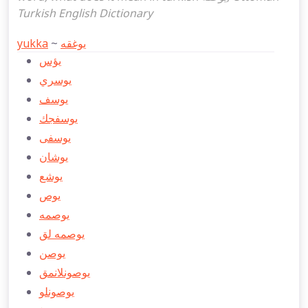
Turkish English Dictionary
yukka
~
يوغقه
يؤس
يوسري
يوسف
يوسفجك
يوسفی
يوشان
يوشع
يوص
يوصمه
يوصمه لق
يوصن
يوصونلانمق
يوصونلو