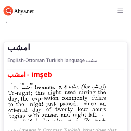
امشب
امشب
English-Ottoman Turkish language امشب
امشب - imşeb
امشب means in Ottoman Turkish. What does that