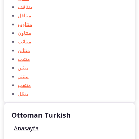
متثاقف
متثاقل
متثاوب
متثاون
متثآئب
متثائن
متثبت
متثبن
متثتم
متثقب
متثلل
Ottoman Turkish
Anasayfa