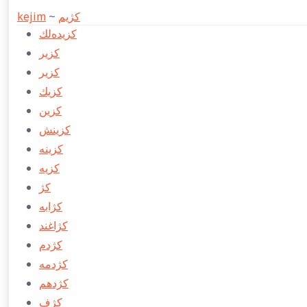
kejim
~
كژیم
كزیده‌لك
كزیر
كزير
كزیك
كزین
كزینش
كزینه
كزیه
كژ
كژابه
كژاغند
كژدم
كژدمه
كژدهم
كژف