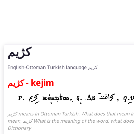
كژیم
English-Ottoman Turkish language كژیم
كژیم - kejim
كژیم means in Ottoman Turkish. What does that mean in the Ottoman language كژیم. كژیم attoman turkish I
mean, كژیم What is the meaning of the word, what does it mean in turkish كژیم, Ottoman Turkish English
Dictionary