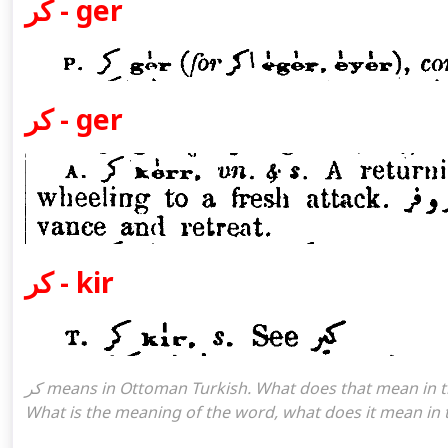
كر - ger
كر - ger
كر - kir
كر means in Ottoman Turkish. What does that mean in the Ottoman language كر. كر attoman turkish I mean, كر