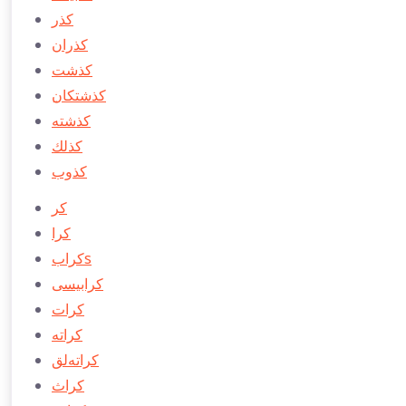
كذر
كذران
كذشت
ِكذشتكان
كذشته
كذلك
كذوب
كر
كرا
كرابs
كرابیسی
كرات
كراته
كراته‌لق
كراث