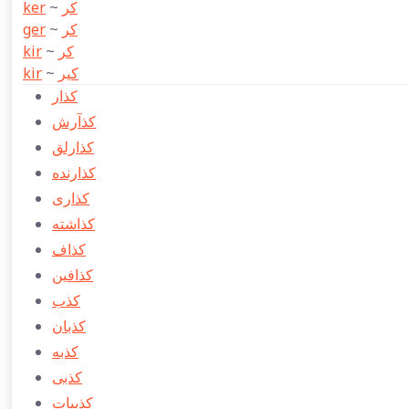
ker
~
كر
ger
~
كر
kir
~
كر
kir
~
كیر
كذار
كذآرش
كذارلق
كذارنده
كذاری
كذاشته
ِكذاف
كذافین
كذب
كذبان
كذبه
كذبی
كذبيات