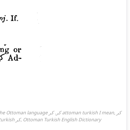
What is the meaning of the word, what does it mean in turkish كر, Ottoman Turkish English Dictionary