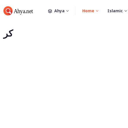
Ahya
Home
Islamic
كر