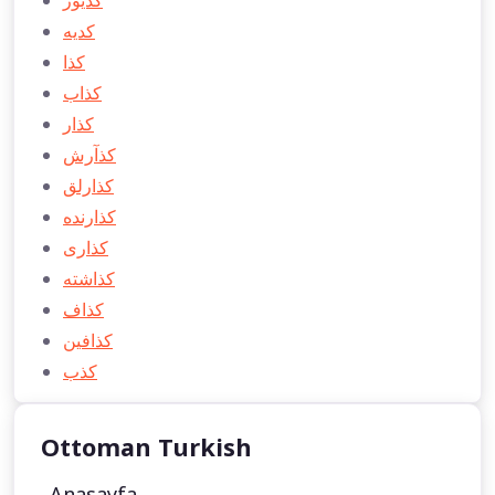
كديه
كذا
كذاب
كذار
كذآرش
كذارلق
كذارنده
كذاری
كذاشته
ِكذاف
كذافین
كذب
Ottoman Turkish
Anasayfa