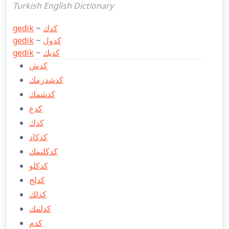
Turkish English Dictionary
gedik
~
كدك
gedik
~
كدول
gedik
~
كدیك
كدش
كدشدرمك
كدشمك
كدع
كدك
كدكاد
كدكلنمك
كدكلو
كدلج
كدلك
كدلمك
كدم