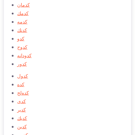
كدمان
كدمك
كدمه
كدنك
كدو
كدوح
كدودانه
كدور
كدول
كده
كده‌لح
كدی
كدير
كدیك
كدین
كديور