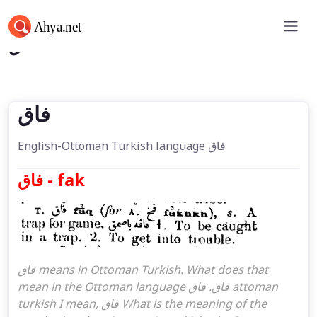
فاق
فاق
English-Ottoman Turkish language فاق
فاق - fak
فاق means in Ottoman Turkish. What does that
mean in the Ottoman language فاق. فاق attoman
turkish I mean, فاق What is the meaning of the